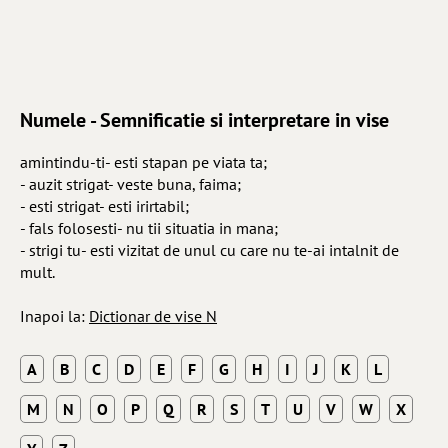
Numele - Semnificatie si interpretare in vise
amintindu-ti- esti stapan pe viata ta;
- auzit strigat- veste buna, faima;
- esti strigat- esti irirtabil;
- fals folosesti- nu tii situatia in mana;
- strigi tu- esti vizitat de unul cu care nu te-ai intalnit de
mult.
Inapoi la:
Dictionar de vise N
A
B
C
D
E
F
G
H
I
J
K
L
M
N
O
P
Q
R
S
T
U
V
W
X