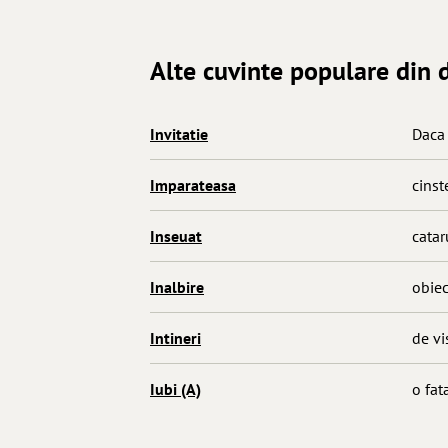
Alte cuvinte populare din d
Invitatie
Daca 
Imparateasa
cinste
Inseuat
cataru
Inalbire
obiec
Intineri
de vis
Iubi (A)
o fata