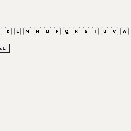
K
L
M
N
O
P
Q
R
S
T
U
V
W