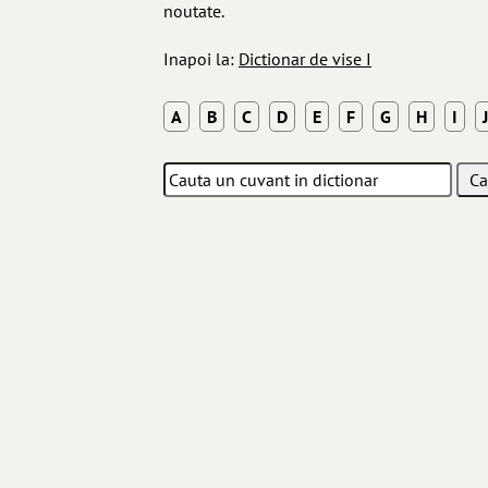
noutate.
Inapoi la:
Dictionar de vise I
A
B
C
D
E
F
G
H
I
J