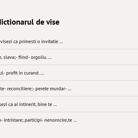
ictionarul de vise
visezi ca primesti o invitatie ...
, slava;- fiind- orgoliu. ...
l- profit in curand. ...
te- reconciliere;- perete murdar- ...
ezi ca ai intinerit, bine te ...
- intristare; participi- nenorocire,te ...