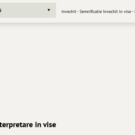
i
Invechit - Semnificatie Invechit in vise -
nterpretare in vise