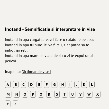
Inotand - Semnificatie si interpretare in vise
inotand in apa curgatoare, vei face o calatorie pe apa;
inotand in apa tulbure- iti va fi rau, s-ar putea sa te
imbolnavesti;
inotand in apa mare- in viata de zi cu zi te expui unui
pericol.
Inapoi la:
Dictionar de vise I
A
B
C
D
E
F
G
H
I
J
K
L
M
N
O
P
Q
R
S
T
U
V
W
X
Y
Z