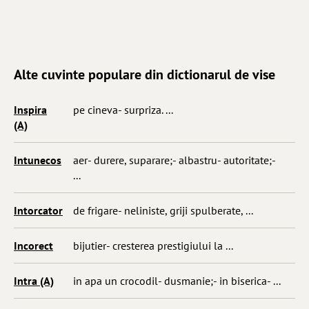
Alte cuvinte populare din dictionarul de vise
Inspira
pe cineva- surpriza. ...
(A)
Intunecos
aer- durere, suparare;- albastru- autoritate;-
...
Intorcator
de frigare- neliniste, griji spulberate, ...
Incorect
bijutier- cresterea prestigiului la ...
Intra (A)
in apa un crocodil- dusmanie;- in biserica- ...