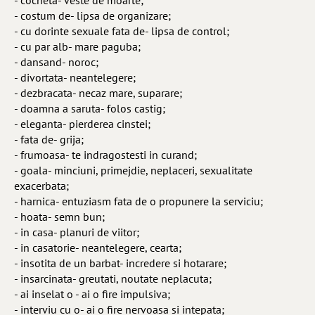
- cocheta- veste de moarte;
- costum de- lipsa de organizare;
- cu dorinte sexuale fata de- lipsa de control;
- cu par alb- mare paguba;
- dansand- noroc;
- divortata- neantelegere;
- dezbracata- necaz mare, suparare;
- doamna a saruta- folos castig;
- eleganta- pierderea cinstei;
- fata de- grija;
- frumoasa- te indragostesti in curand;
- goala- minciuni, primejdie, neplaceri, sexualitate
exacerbata;
- harnica- entuziasm fata de o propunere la serviciu;
- hoata- semn bun;
- in casa- planuri de viitor;
- in casatorie- neantelegere, cearta;
- insotita de un barbat- incredere si hotarare;
- insarcinata- greutati, noutate neplacuta;
- ai inselat o - ai o fire impulsiva;
- interviu cu o- ai o fire nervoasa si intepata;