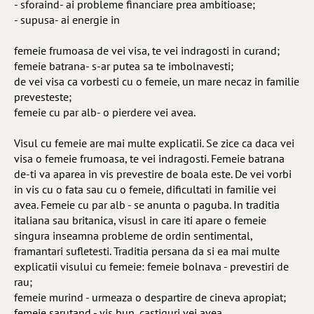
- sforaind- ai probleme financiare prea ambitioase;
- supusa- ai energie in
femeie frumoasa de vei visa, te vei indragosti in curand;
femeie batrana- s-ar putea sa te imbolnavesti;
de vei visa ca vorbesti cu o femeie, un mare necaz in familie
prevesteste;
femeie cu par alb- o pierdere vei avea.
Visul cu femeie are mai multe explicatii. Se zice ca daca vei
visa o femeie frumoasa, te vei indragosti. Femeie batrana
de-ti va aparea in vis prevestire de boala este. De vei vorbi
in vis cu o fata sau cu o femeie, dificultati in familie vei
avea. Femeie cu par alb - se anunta o paguba. In traditia
italiana sau britanica, visusl in care iti apare o femeie
singura inseamna probleme de ordin sentimental,
framantari sufletesti. Traditia persana da si ea mai multe
explicatii visului cu femeie: femeie bolnava - prevestiri de
rau;
femeie murind - urmeaza o despartire de cineva apropiat;
femeie sarutand - vis bun, castiguri vei avea.