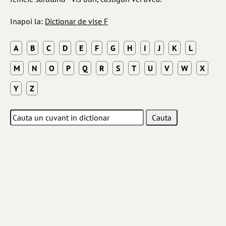
Inapoi la:
Dictionar de vise F
A
B
C
D
E
F
G
H
I
J
K
L
M
N
O
P
Q
R
S
T
U
V
W
X
Y
Z