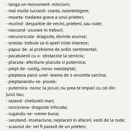
- langa un monument- minciuni;
- mai multe lucrand- cearta, neantelegere;
- moarta- tradarea grava a unui prieten;
- murind- despartire de vecini, prieteni, sau rude;
- nascand- usurare in treburi;
- necunoscuta- dragoste, dorinte asunse;
- onesta- trebuie sa-ti aperi niste interese;
- papuc de- ai probleme de ordin sentimental;
- pacatuiesti cu o- obstacole la serviciu;
- placuta- afectiune placuta si puternica;
- piept de- castig, noroc neasteptat;
- pieptana parul unei- teama de o anumita sarcina;
- pieptanandu-se- ploaie;
- puternica- noroc la jocuri, nu prea te impaci cu cei din
jurul tau;
- razand- cheltuieli mari;
- roscovana- dragoste infocata;
- rugandu-se- vreme buna;
- sarutand- inselaciune, neplaceri in afaceri, vesti de la rude;
- scaunul de- vei fi parasit de un prieten;