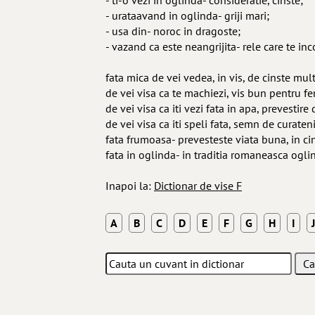
- ti-o vezi in oglinda- consideratie, cinste;
- urataavand in oglinda- griji mari;
- usa din- noroc in dragoste;
- vazand ca este neangrijita- rele care te inc
fata mica de vei vedea, in vis, de cinste mul
de vei visa ca te machiezi, vis bun pentru fe
de vei visa ca iti vezi fata in apa, prevestire
de vei visa ca iti speli fata, semn de curaten
fata frumoasa- prevesteste viata buna, in ci
fata in oglinda- in traditia romaneasca ogli
Inapoi la:
Dictionar de vise F
A
B
C
D
E
F
G
H
I
J