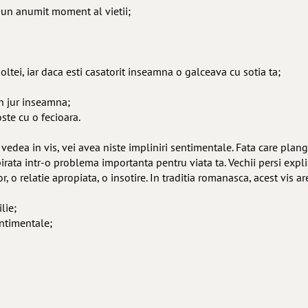
tr-un anumit moment al vietii;
ltei, iar daca esti casatorit inseamna o galceava cu sotia ta;
in jur inseamna;
oste cu o fecioara.
 vedea in vis, vei avea niste impliniri sentimentale. Fata care plan
rata intr-o problema importanta pentru viata ta. Vechii persi explica
, o relatie apropiata, o insotire. In traditia romanasca, acest vis ar
lie;
entimentale;