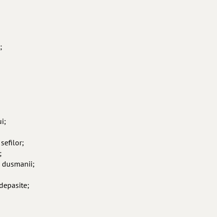
;
i;
sefilor;
;
u dusmanii;
 depasite;