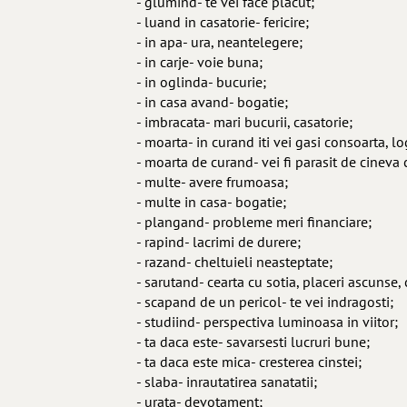
- glumind- te vei face placut;
- luand in casatorie- fericire;
- in apa- ura, neantelegere;
- in carje- voie buna;
- in oglinda- bucurie;
- in casa avand- bogatie;
- imbracata- mari bucurii, casatorie;
- moarta- in curand iti vei gasi consoarta, l
- moarta de curand- vei fi parasit de cineva 
- multe- avere frumoasa;
- multe in casa- bogatie;
- plangand- probleme meri financiare;
- rapind- lacrimi de durere;
- razand- cheltuieli neasteptate;
- sarutand- cearta cu sotia, placeri ascunse,
- scapand de un pericol- te vei indragosti;
- studiind- perspectiva luminoasa in viitor;
- ta daca este- savarsesti lucruri bune;
- ta daca este mica- cresterea cinstei;
- slaba- inrautatirea sanatatii;
- urata- devotament;