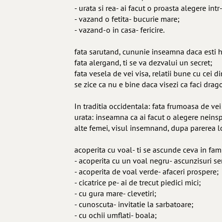
- urata si rea- ai facut o proasta alegere in
- vazand o fetita- bucurie mare;
- vazand-o in casa- fericire.
fata sarutand, cununie inseamna daca esti ho
fata alergand, ti se va dezvalui un secret;
fata vesela de vei visa, relatii bune cu cei d
se zice ca nu e bine daca visezi ca faci drag
In traditia occidentala: fata frumoasa de vei
urata: inseamna ca ai facut o alegere neinspi
alte femei, visul insemnand, dupa parerea lor
acoperita cu voal- ti se ascunde ceva in fami
- acoperita cu un voal negru- ascunzisuri s
- acoperita de voal verde- afaceri prospere;
- cicatrice pe- ai de trecut piedici mici;
- cu gura mare- clevetiri;
- cunoscuta- invitatie la sarbatoare;
- cu ochii umflati- boala;