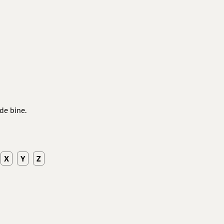
de bine.
X
Y
Z