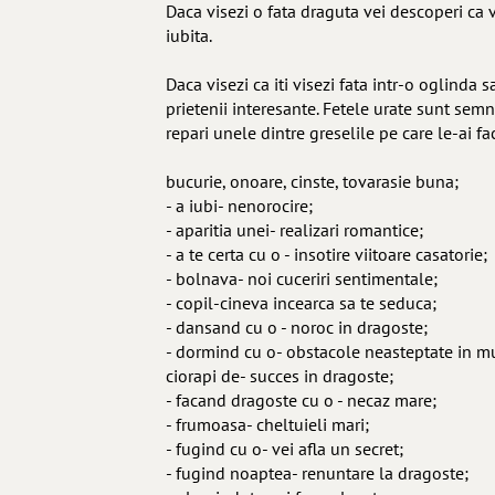
Daca visezi o fata draguta vei descoperi ca 
iubita.
Daca visezi ca iti visezi fata intr-o oglinda
prietenii interesante. Fetele urate sunt semn
repari unele dintre greselile pe care le-ai fa
bucurie, onoare, cinste, tovarasie buna;
- a iubi- nenorocire;
- aparitia unei- realizari romantice;
- a te certa cu o - insotire viitoare casatorie;
- bolnava- noi cuceriri sentimentale;
- copil-cineva incearca sa te seduca;
- dansand cu o - noroc in dragoste;
- dormind cu o- obstacole neasteptate in m
ciorapi de- succes in dragoste;
- facand dragoste cu o - necaz mare;
- frumoasa- cheltuieli mari;
- fugind cu o- vei afla un secret;
- fugind noaptea- renuntare la dragoste;