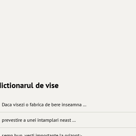
ictionarul de vise
Daca visezi o fabrica de bere inseamna ...
prevestire a unei intamplari neast ...
semn bun, vesti importante la orizont;- ...