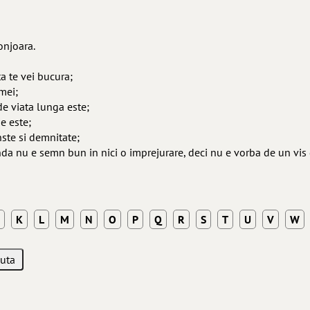
onjoara.
ta te vei bucura;
mei;
 de viata lunga este;
ie este;
nste si demnitate;
nda nu e semn bun in nici o imprejurare, deci nu e vorba de un vis 
K
L
M
N
O
P
Q
R
S
T
U
V
W