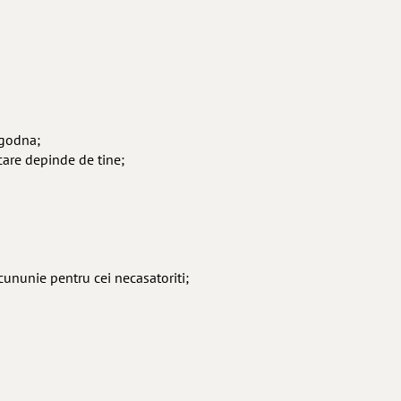
ogodna;
care depinde de tine;
 cununie pentru cei necasatoriti;