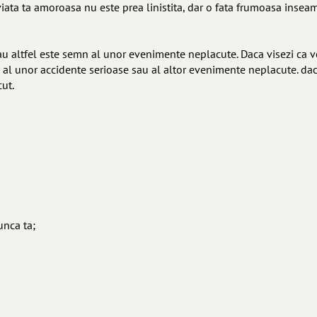
viata ta amoroasa nu este prea linistita, dar o fata frumoasa insea
 sau altfel este semn al unor evenimente neplacute. Daca visezi ca 
 al unor accidente serioase sau al altor evenimente neplacute. daca 
cut.
unca ta;