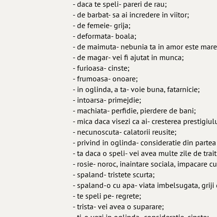
- daca te speli- pareri de rau;
- de barbat- sa ai incredere in viitor;
- de femeie- grija;
- deformata- boala;
- de maimuta- nebunia ta in amor este mare
- de magar- vei fi ajutat in munca;
- furioasa- cinste;
- frumoasa- onoare;
- in oglinda, a ta- voie buna, fatarnicie;
- intoarsa- primejdie;
- machiata- perfidie, pierdere de bani;
- mica daca visezi ca ai- cresterea prestigiulu
- necunoscuta- calatorii reusite;
- privind in oglinda- consideratie din partea 
- ta daca o speli- vei avea multe zile de trait
- rosie- noroc, inaintare sociala, impacare c
- spaland- tristete scurta;
- spaland-o cu apa- viata imbelsugata, griji
- te speli pe- regrete;
- trista- vei avea o suparare;