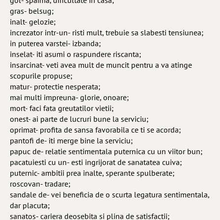
gol- spaima, dificultate in casa;
gras- belsug;
inalt- gelozie;
increzator intr-un- risti mult, trebuie sa slabesti tensiunea;
in puterea varstei- izbanda;
inselat- iti asumi o raspundere riscanta;
insarcinat- veti avea mult de muncit pentru a va atinge
scopurile propuse;
matur- protectie nesperata;
mai multi impreuna- glorie, onoare;
mort- faci fata greutatilor vietii;
onest- ai parte de lucruri bune la serviciu;
oprimat- profita de sansa favorabila ce ti se acorda;
pantofi de- iti merge bine la serviciu;
papuc de- relatie sentimentala puternica cu un viitor bun;
pacatuiesti cu un- esti ingrijorat de sanatatea cuiva;
puternic- ambitii prea inalte, sperante spulberate;
roscovan- tradare;
sandale de- vei beneficia de o scurta legatura sentimentala,
dar placuta;
sanatos- cariera deosebita si plina de satisfactii;