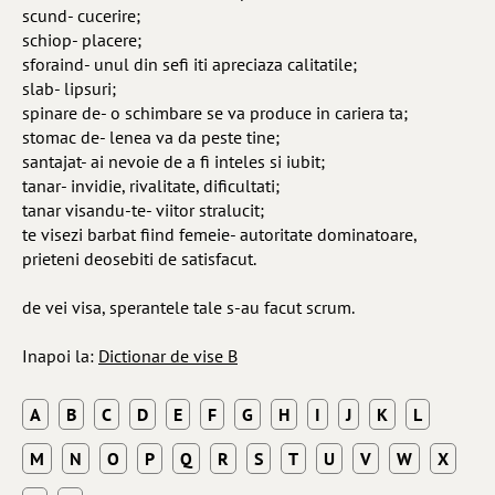
scund- cucerire;
schiop- placere;
sforaind- unul din sefi iti apreciaza calitatile;
slab- lipsuri;
spinare de- o schimbare se va produce in cariera ta;
stomac de- lenea va da peste tine;
santajat- ai nevoie de a fi inteles si iubit;
tanar- invidie, rivalitate, dificultati;
tanar visandu-te- viitor stralucit;
te visezi barbat fiind femeie- autoritate dominatoare,
prieteni deosebiti de satisfacut.
de vei visa, sperantele tale s-au facut scrum.
Inapoi la:
Dictionar de vise B
A
B
C
D
E
F
G
H
I
J
K
L
M
N
O
P
Q
R
S
T
U
V
W
X