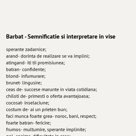
Barbat - Semnificatie si interpretare in vise
sperante zadarnice;
arand- dorinta de realizare se va implini;
atingand- iti tii promisiunea;
batran- confidente;
blond- infumurare;
brunet- lingusire;
ceas de- succese marunte in viata cotidiana;
chiloti de- primesti o oferta avantajoasa;
cocosat- inselaciune;
costum de- ai un prieten bun;
faci munca foarte grea- noroc, bani, respect;
foarte batran- fericire;
frumos- multumire, sperante implinite;