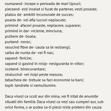
numarand- incepe o perioada de mari lipsuri;
pierzand- esti inselat si furat de partener, vesti proaste;
platou de- ambitii incununate de succes;
poarta de- vei afla lucruri neplacute;
primind- afaceri proaste, neplacere, suparare;
primind in dar- viclenie, minciuna;
pulbere de- boala;
purtand- noroc;
rasucind fibre de- cauta sa te restrangi;
salba de nunta de- vei fi nas;
sapand- fericire;
sapand si gasind in nisip- nesiguranta in viitor;
scotand- binecuvantare;
stralucind- vei risipi peste masura;
tabachera de- trebuie sa faci economie la bani;
topit- tandrete si nemultumire.
Daca visezi ca scoti aur din mina, vei fi iritat de anumite
situatii din familie. Daca visezi ca vezi sau cumperi aur, sub
orice forma, s-ar putea sa-ti pierzi niste prieteni din cauza