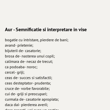
Aur - Semnificatie si interpretare in vise
bogatie cu intristare, pierdere de bani;
avand- prietenie;
bijuterii de- casatorie;
brosa de- nasterea unui copil;
calimara de- necaz de trecut;
ca podoaba- noroc;
cercel- griji;
ceas de- succes si satisfactii;
ceas desteptator- prudenta;
cruce de- vorbe favorabile;
cui de- griji si preocupari;
curmala de- casatorie apropiata;
daca dai- pierderea averii;