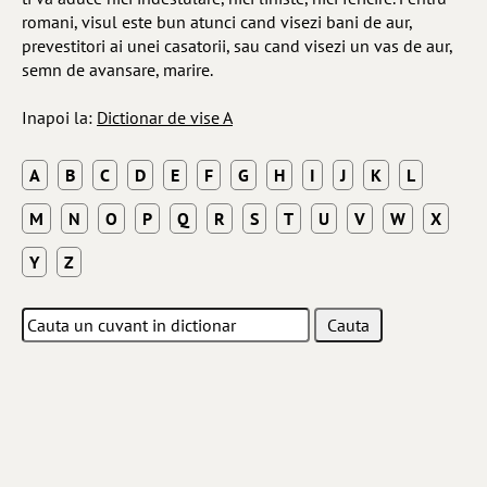
romani, visul este bun atunci cand visezi bani de aur,
prevestitori ai unei casatorii, sau cand visezi un vas de aur,
semn de avansare, marire.
Inapoi la:
Dictionar de vise A
A
B
C
D
E
F
G
H
I
J
K
L
M
N
O
P
Q
R
S
T
U
V
W
X
Y
Z