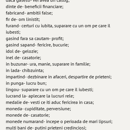
daca gasesti- vei avea un castig;
dinte de- beneficii financiare;
fabricand- ambitii false;
fir de- om linistit;
furand- certuri cu iubita, suparare cu un om pe care il
iubesti;
gasind fara sa cautam- profit;
gasind sapand- fericire, bucurie;
idol de- gelozie;
inel de- casatorie;
in buzunar- ura, manie, suparare in familie;
in lada- chibzuinta;
impartind- dezbinare in afaceri, despartire de prieteni;
in punga- lucru bun;
lingou- suparare cu un om pe care il iubesti;
lucrand la- aplecare la lucruri rele;
medalie de- vesti ce iti aduc fericirea in casa;
moneda- cupiditate, perversiune;
monede de- casatorie;
monede numarand- incepe o perioada de mari lipsuri;
multi bani de- putini prieteni credinciosi;