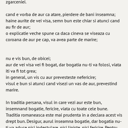
zgarceniei.
cand e vorba de aur ca atare, pierdere de bani inseamna;
haine aurite de vei visa, semn bun este chiar si atunci cand
au fir de aur;
o explicatie veche spune ca daca cineva se viseaza cu
coroana de aur pe cap, va avea parte de marire;
nu e vis bun, de obicei;
aur de vei visa vei fi bogat, dar bogatia nu-ti va folosi, viata
iti va fi tot grea;
in general, un vis cu aur prevesteste nefericire;
visul e bun si atunci cand visezi un vas de aur, prevestind
marire.
In traditia persana, visul in care vezi aur este bun,
insemnand bogatie, fericire, viata cu toate cele bune.
Traditia romaneasca este mai prudenta in a declara acest vis
drept bun. Desigur, aurul inseamna bogatie, dar bogatia nu-
ti va aduce nici indestulare, nici liniste, nici fericire. Pentru