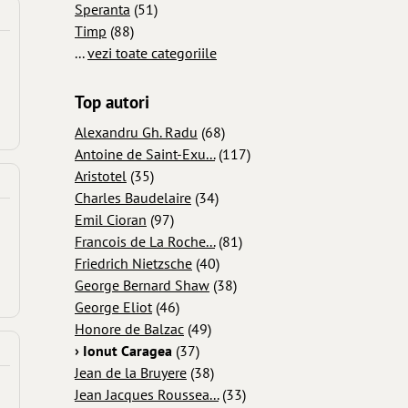
Speranta
(51)
Timp
(88)
...
vezi toate categoriile
Top autori
Alexandru Gh. Radu
(68)
Antoine de Saint-Exu...
(117)
Aristotel
(35)
Charles Baudelaire
(34)
Emil Cioran
(97)
Francois de La Roche...
(81)
Friedrich Nietzsche
(40)
George Bernard Shaw
(38)
George Eliot
(46)
Honore de Balzac
(49)
› Ionut Caragea
(37)
Jean de la Bruyere
(38)
Jean Jacques Roussea...
(33)