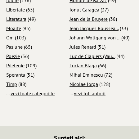
Iubire
(256)
Honore de Balzac
(49)
Libertate
(65)
Ionut Caragea
(37)
Literatura
(49)
Jean de la Bruyere
(38)
Moarte
(95)
Jean Jacques Roussea...
(33)
Om
(103)
Johann Wolfgang von ...
(40)
Pasiune
(65)
Jules Renard
(51)
Poezie
(56)
Luc de Clapiers (Vau...
(44)
Prietenie
(109)
Lucian Blaga
(66)
Speranta
(51)
Mihai Eminescu
(72)
Timp
(88)
Nicolae Iorga
(128)
...
vezi toate categoriile
...
vezi toti autorii
Sunteti aici: