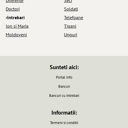
Diferente
Seci
Doctori
Soldati
›Intrebari
Telefoane
Ion si Maria
Tigani
Moldoveni
Unguri
Sunteti aici:
Portal Info
Bancuri
Bancuri cu intrebari
Informatii:
Termeni si conditii