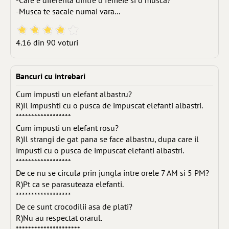
-Care e diferenta dintre o femeie si o musca?
-Musca te sacaie numai vara...
4.16 din 90 voturi
Bancuri cu intrebari
Cum impusti un elefant albastru?
R)Il impushti cu o pusca de impuscat elefanti albastri.
******************
Cum impusti un elefant rosu?
R)Il strangi de gat pana se face albastru, dupa care il
impusti cu o pusca de impuscat elefanti albastri.
******************
De ce nu se circula prin jungla intre orele 7 AM si 5 PM?
R)Pt ca se parasuteaza elefanti.
******************
De ce sunt crocodilii asa de plati?
R)Nu au respectat orarul.