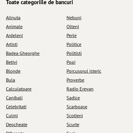
Toate categoriile
de bancuri
Alinuta
Nebuni
Animale
Olteni
Ardeleni
Perle
Artisti
Politice
Badea Gheorghe
Politisti
Betivi
Popi
Blonde
Porcusorul isteric
Bula
Proverbe
Calculatoare
Radio Erevan
Canibali
Sadice
Celebritati
Scarboase
Culmi
Scotieni
Deocheate
Scurte