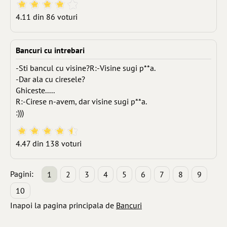
4.11 din 86 voturi
Bancuri cu intrebari
-Sti bancul cu visine?R:-Visine sugi p**a.
-Dar ala cu ciresele?
Ghiceste.....
R:-Cirese n-avem, dar visine sugi p**a.
:)))
4.47 din 138 voturi
Pagini:
1
2
3
4
5
6
7
8
9
10
Inapoi la pagina principala de
Bancuri