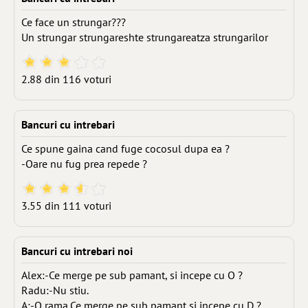
Ce face un strungar???
Un strungar strungareshte strungareatza strungarilor
2.88 din 116 voturi
Bancuri cu intrebari
Ce spune gaina cand fuge cocosul dupa ea ?
-Oare nu fug prea repede ?
3.55 din 111 voturi
Bancuri cu intrebari noi
Alex:-Ce merge pe sub pamant, si incepe cu O ?
Radu:-Nu stiu.
A:-O rama.Ce merge pe sub pamant si incepe cu D ?