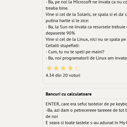
- Ba, pe noi la Microsoft ne invata ca nu 
treaba bine.
Vine si cel de la Solaris, se spala si el da
putina hartie si le zice:
- Ba, la Sun ne invata ca resursele trebui
depaseste 90%
Vine si cel de la Linux, nici nu se spala pe
Ceilalti stupefiati:
- Cum, tu nu te speli pe maini?
- Ba, noi programatorii de Linux am invat
4.34 din 20 voturi
Bancuri cu calculatoare
ENTER, care era seful tastelor de pe keyb
-Ba, azi dam o petrecereee tareeee de tot 
de noi
E seara si toate tastele s-au adunat in My