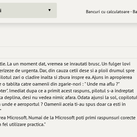
i
Bancuri cu calculatoare - B
le. La un moment dat, vremea se inrautati brusc. Un fulger lovi
terizeze de urgenta. Dar, din cauza cetii dese si a ploii drumul spre
lotul zari o cladire inalta si zbura inspre ea. Ajuns in apropierea
 o tablita catre oamenii din zgarie-nori : " Unde ma aflu ?"
pter". Imediat dupa ce a primit acest raspuns, pilotul s-a indreptat
ta deplina, desi nu vedea nimic afara. Odata ajunsi la sol, copilotu
ma unde e aeroportul ? Oamenii aceia ti-au spus doar ca esti in
"
irea Microsoft. Numai de la Microsoft poti primi raspunsuri corecte
fel utilizare practica."