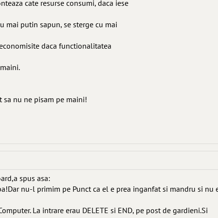
conteaza cate resurse consumi, daca iese
' cu mai putin sapun, se sterge cu mai
e economisite daca functionalitatea
 maini.
at sa nu ne pisam pe maini!
oard,a spus asa:
ba!Dar nu-l primim pe Punct ca el e prea inganfat si mandru si nu 
 Computer. La intrare erau DELETE si END, pe post de gardieni.Si