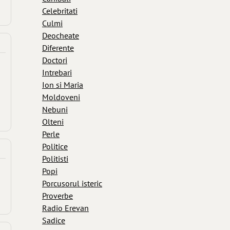
Celebritati
Culmi
Deocheate
Diferente
Doctori
Intrebari
Ion si Maria
Moldoveni
Nebuni
Olteni
Perle
Politice
Politisti
Popi
Porcusorul isteric
Proverbe
Radio Erevan
Sadice