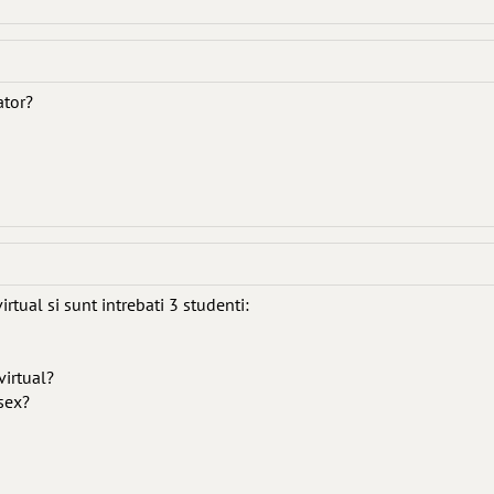
ator?
rtual si sunt intrebati 3 studenti:
virtual?
 sex?