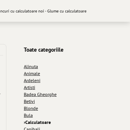
ancuri cu calculatoare noi - Glume cu calculatoare
Toate categoriile
Alinuta
Animale
Ardeleni
Artisti
l
Badea Gheorghe
Betivi
Blonde
Bula
›Calculatoare
Canibali