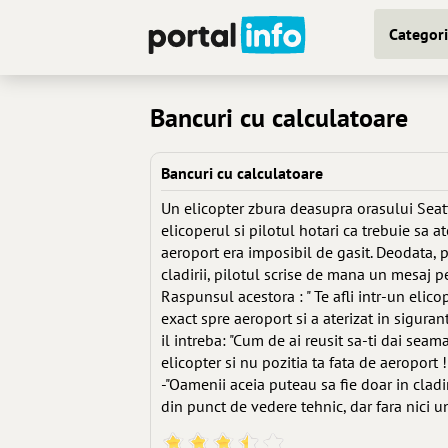
Categori
Bancuri cu calculatoare
Bancuri cu calculatoare
Un elicopter zbura deasupra orasului Seatt
elicoperul si pilotul hotari ca trebuie sa a
aeroport era imposibil de gasit. Deodata, pi
cladirii, pilotul scrise de mana un mesaj pe
Raspunsul acestora : " Te afli intr-un elico
exact spre aeroport si a aterizat in siguran
il intreba: "Cum de ai reusit sa-ti dai sea
elicopter si nu pozitia ta fata de aeroport !
-"Oamenii aceia puteau sa fie doar in clad
din punct de vedere tehnic, dar fara nici un 