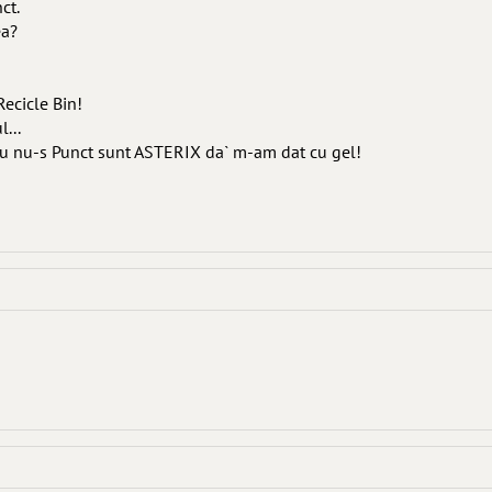
ct.
ea?
Recicle Bin!
...
a eu nu-s Punct sunt ASTERIX da` m-am dat cu gel!