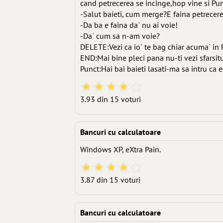
cand petrecerea se incinge,hop vine si Pun
-Salut baieti, cum merge?E faina petrecer
-Da ba e faina da` nu ai voie!
-Da` cum sa n-am voie?
DELETE:Vezi ca io` te bag chiar acuma` in 
END:Mai bine pleci pana nu-ti vezi sfarsitul
Punct:Hai bai baieti lasati-ma sa intru c
3.93 din 15 voturi
Bancuri cu calculatoare
Windows XP, eXtra Pain.
3.87 din 15 voturi
Bancuri cu calculatoare