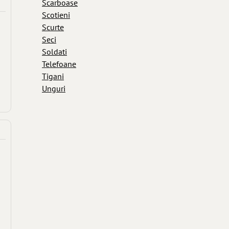
Scarboase
Scotieni
Scurte
Seci
Soldati
Telefoane
Tigani
Unguri