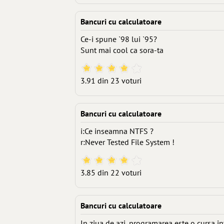
Bancuri cu calculatoare
Ce-i spune `98 lui `95?
Sunt mai cool ca sora-ta
3.91 din 23 voturi
Bancuri cu calculatoare
i:Ce inseamna NTFS ?
r:Never Tested File System !
3.85 din 22 voturi
Bancuri cu calculatoare
In ziua de azi, programarea este o cursa in