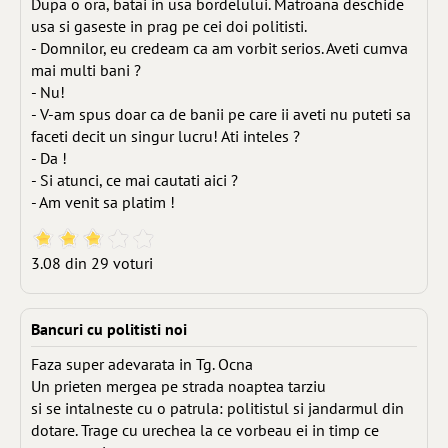
Dupa o ora, batai in usa bordelului. Matroana deschide
usa si gaseste in prag pe cei doi politisti.
- Domnilor, eu credeam ca am vorbit serios. Aveti cumva
mai multi bani ?
- Nu!
- V-am spus doar ca de banii pe care ii aveti nu puteti sa
faceti decit un singur lucru! Ati inteles ?
- Da !
- Si atunci, ce mai cautati aici ?
- Am venit sa platim !
3.08 din 29 voturi
Bancuri cu politisti noi
Faza super adevarata in Tg. Ocna
Un prieten mergea pe strada noaptea tarziu
si se intalneste cu o patrula: politistul si jandarmul din
dotare. Trage cu urechea la ce vorbeau ei in timp ce