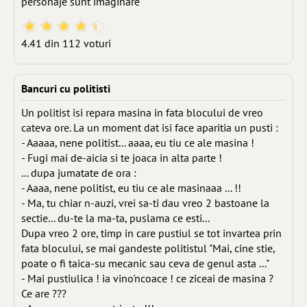
personaje sunt imaginare
4.41 din 112 voturi
Bancuri cu politisti
Un politist isi repara masina in fata blocului de vreo
cateva ore. La un moment dat isi face aparitia un pusti :
- Aaaaa, nene politist... aaaa, eu tiu ce ale masina !
- Fugi mai de-aicia si te joaca in alta parte !
... dupa jumatate de ora :
- Aaaa, nene politist, eu tiu ce ale masinaaa ... !!
- Ma, tu chiar n-auzi, vrei sa-ti dau vreo 2 bastoane la
sectie... du-te la ma-ta, puslama ce esti...
Dupa vreo 2 ore, timp in care pustiul se tot invartea prin
fata blocului, se mai gandeste politistul "Mai, cine stie,
poate o fi taica-su mecanic sau ceva de genul asta ..."
- Mai pustiulica ! ia vino'ncoace ! ce ziceai de masina ?
Ce are ???