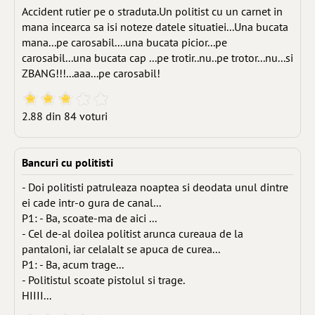
Accident rutier pe o straduta.Un politist cu un carnet in
mana incearca sa isi noteze datele situatiei...Una bucata
mana...pe carosabil....una bucata picior...pe
carosabil...una bucata cap ...pe trotir..nu..pe trotor...nu...si
ZBANG!!!...aaa...pe carosabil!
2.88 din 84 voturi
Bancuri cu politisti
- Doi politisti patruleaza noaptea si deodata unul dintre
ei cade intr-o gura de canal...
P1: - Ba, scoate-ma de aici ...
- Cel de-al doilea politist arunca cureaua de la
pantaloni, iar celalalt se apuca de curea...
P1: - Ba, acum trage...
- Politistul scoate pistolul si trage.
HIIII...