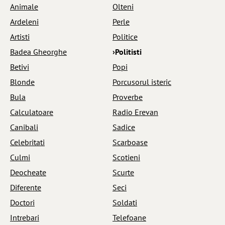
Animale
Olteni
Ardeleni
Perle
Artisti
Politice
Badea Gheorghe
›Politisti
Betivi
Popi
Blonde
Porcusorul isteric
Bula
Proverbe
Calculatoare
Radio Erevan
Canibali
Sadice
Celebritati
Scarboase
Culmi
Scotieni
Deocheate
Scurte
Diferente
Seci
Doctori
Soldati
Intrebari
Telefoane