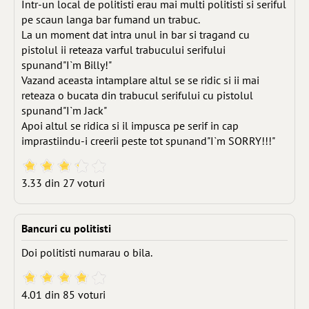
Intr-un local de politisti erau mai multi politisti si seriful
pe scaun langa bar fumand un trabuc.
La un moment dat intra unul in bar si tragand cu
pistolul ii reteaza varful trabucului serifului
spunand"I`m Billy!"
Vazand aceasta intamplare altul se se ridic si ii mai
reteaza o bucata din trabucul serifului cu pistolul
spunand"I`m Jack"
Apoi altul se ridica si il impusca pe serif in cap
imprastiindu-i creerii peste tot spunand"I`m SORRY!!!"
3.33 din 27 voturi
Bancuri cu politisti
Doi politisti numarau o bila.
4.01 din 85 voturi