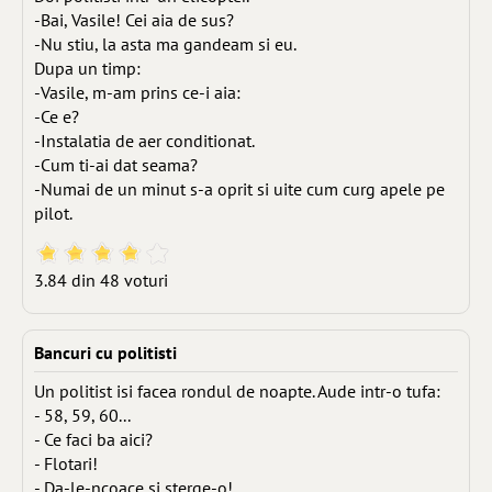
-Bai, Vasile! Cei aia de sus?
-Nu stiu, la asta ma gandeam si eu.
Dupa un timp:
-Vasile, m-am prins ce-i aia:
-Ce e?
-Instalatia de aer conditionat.
-Cum ti-ai dat seama?
-Numai de un minut s-a oprit si uite cum curg apele pe
pilot.
3.84 din 48 voturi
Bancuri cu politisti
Un politist isi facea rondul de noapte. Aude intr-o tufa:
- 58, 59, 60...
- Ce faci ba aici?
- Flotari!
- Da-le-ncoace si sterge-o!