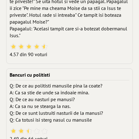
te priveste!" Se uita hotul si vede un papagal. Papagalul
ii zice "Pe mine ma cheama Moise da sa stii ca Isus te
priveste". Hotul rade si intreaba" Ce tampit isi boteaza
papagalul Moise?"
Papagalul: "Acelasi tampit care si-a botezat dobermanul
Isus."
4.57 din 90 voturi
Bancuri cu politisti
Q: De ce au politisti manusile pina la coate?
A: Ca sa stie de unde sa indoaie mina.
Q: De ce au nasturi pe manusi?
A: Ca sa nu se stearga la nas.
Q: De ce sunt lustruiti nasturii de la manusi?
Q: Ca totusi isi sterg nasul cu manusile
2.49 din 66 voturi