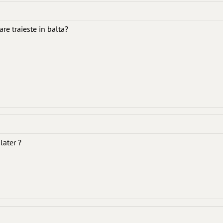
re traieste in balta?
later ?