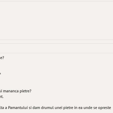
be?
?
si mananca pietre?
t.
ta a Pamantului si dam drumul unei pietre in ea unde se opreste