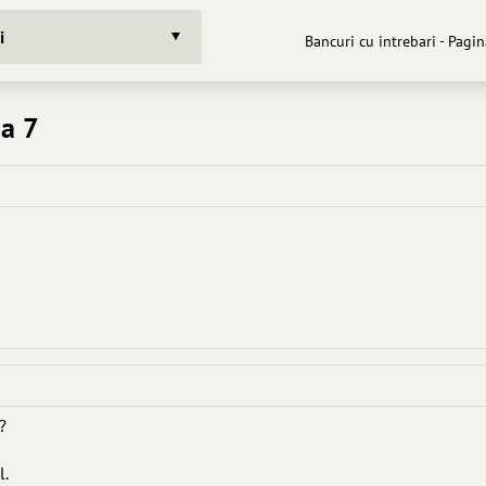
i
Bancuri cu intrebari - Pagin
na 7
?
l.