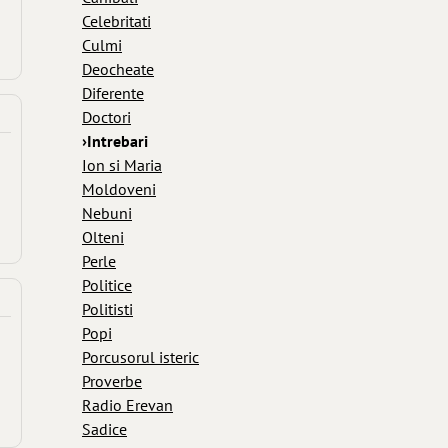
Celebritati
Culmi
Deocheate
Diferente
Doctori
›Intrebari
Ion si Maria
Moldoveni
Nebuni
Olteni
Perle
Politice
Politisti
Popi
Porcusorul isteric
Proverbe
Radio Erevan
Sadice