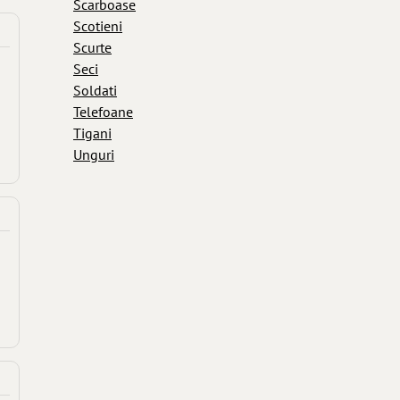
Scarboase
Scotieni
Scurte
Seci
Soldati
Telefoane
Tigani
Unguri