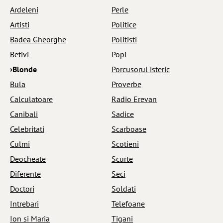
Ardeleni
Perle
Artisti
Politice
Badea Gheorghe
Politisti
Betivi
Popi
›Blonde
Porcusorul isteric
Bula
Proverbe
Calculatoare
Radio Erevan
Canibali
Sadice
Celebritati
Scarboase
Culmi
Scotieni
Deocheate
Scurte
Diferente
Seci
Doctori
Soldati
Intrebari
Telefoane
Ion si Maria
Tigani