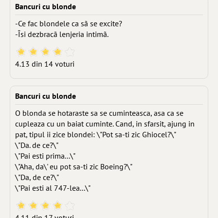
Bancuri cu blonde
-Ce fac blondele ca sã se excite?
-Îsi dezbracã lenjeria intimã.
4.13 din 14 voturi
Bancuri cu blonde
O blonda se hotaraste sa se cuminteasca, asa ca se
cupleaza cu un baiat cuminte. Cand, in sfarsit, ajung in
pat, tipul ii zice blondei: \"Pot sa-ti zic Ghiocel?\"
\"Da. de ce?\"
\"Pai esti prima...\"
\"Aha, da\' eu pot sa-ti zic Boeing?\"
\"Da, de ce?\"
\"Pai esti al 747-lea...\"
4.11 din 17 voturi