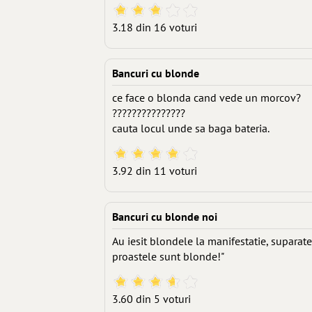
3.18 din 16 voturi
Bancuri cu blonde
ce face o blonda cand vede un morcov?
???????????????
cauta locul unde sa baga bateria.
3.92 din 11 voturi
Bancuri cu blonde noi
Au iesit blondele la manifestatie, suparate
proastele sunt blonde!"
3.60 din 5 voturi