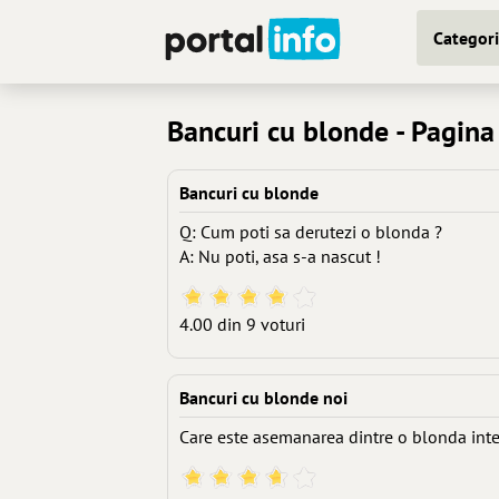
Categori
Bancuri cu blonde - Pagina
Bancuri cu blonde
Q: Cum poti sa derutezi o blonda ?
A: Nu poti, asa s-a nascut !
4.00 din 9 voturi
Bancuri cu blonde noi
Care este asemanarea dintre o blonda intel