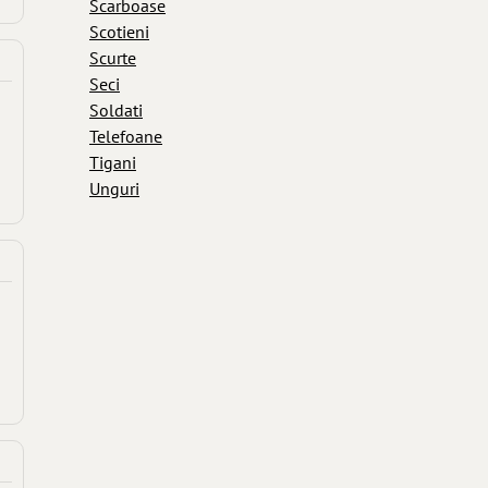
Scarboase
Scotieni
Scurte
Seci
Soldati
Telefoane
Tigani
Unguri