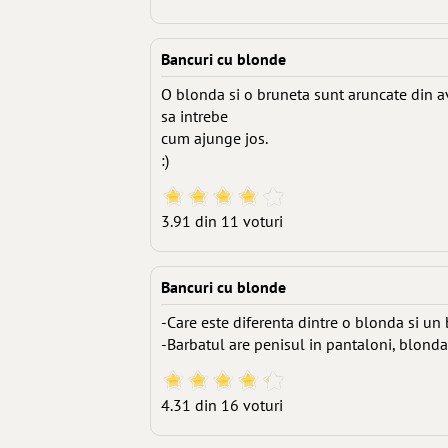
Bancuri cu blonde
O blonda si o bruneta sunt aruncate din a
sa intrebe
cum ajunge jos.
:)
3.91 din 11 voturi
Bancuri cu blonde
-Care este diferenta dintre o blonda si un
-Barbatul are penisul in pantaloni, blonda 
4.31 din 16 voturi