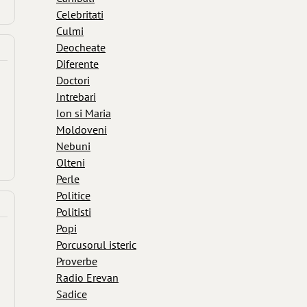
Celebritati
Culmi
Deocheate
Diferente
Doctori
Intrebari
Ion si Maria
Moldoveni
Nebuni
Olteni
Perle
Politice
Politisti
Popi
Porcusorul isteric
Proverbe
Radio Erevan
Sadice