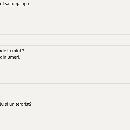
ui sa traga apa.
nde in mini ?
 din umeri.
lu si un terorist?