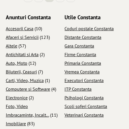
Anunturi Constanta
Utile Constanta
Accesorii Casa
(10)
Coduri postale Constanta
Afaceri si Servicii
(123)
Distante Constanta
Altele
(57)
Gara Constanta
Antichitati si Arta
(2)
Firme Constanta
Auto, Moto
(12)
Primaria Constanta
Bijuterii, Ceasuri
(7)
Vremea Constanta
Carti, Video, Muzica
(1)
Executori Constanta
Computere si Software
(4)
ITP Constanta
Electronice
(2)
Psihologi Constanta
Foto, Video
Scoli soferi Constanta
Imbracaminte, Incalt...
(11)
Veterinari Constanta
Imobiliare
(83)