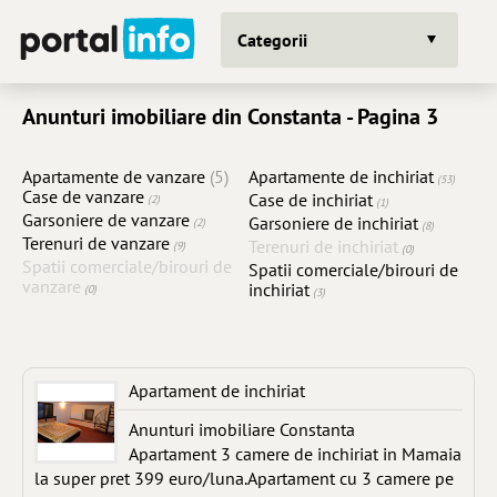
Categorii
Anunturi imobiliare din Constanta - Pagina 3
Apartamente de vanzare
(5)
Apartamente de inchiriat
(53)
Case de vanzare
Case de inchiriat
(2)
(1)
Garsoniere de vanzare
Garsoniere de inchiriat
(2)
(8)
Terenuri de vanzare
Terenuri de inchiriat
(9)
(0)
Spatii comerciale/birouri de
Spatii comerciale/birouri de
vanzare
inchiriat
(0)
(3)
Apartament de inchiriat
Anunturi imobiliare Constanta
Apartament 3 camere de inchiriat in Mamaia
la super pret 399 euro/luna.Apartament cu 3 camere pe