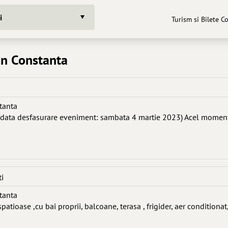
i
Turism si Bilete C
din Constanta
stanta
 (data desfasurare eveniment: sambata 4 martie 2023) Acel momen
ti
stanta
tioase ,cu bai proprii, balcoane, terasa , frigider, aer conditionat