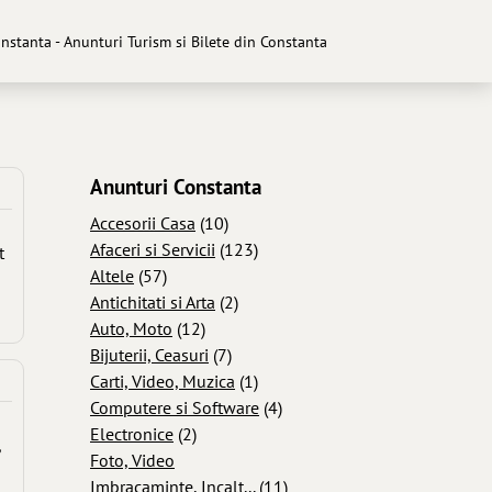
onstanta - Anunturi Turism si Bilete din Constanta
Anunturi Constanta
Accesorii Casa
(10)
Afaceri si Servicii
(123)
t
Altele
(57)
Antichitati si Arta
(2)
Auto, Moto
(12)
Bijuterii, Ceasuri
(7)
Carti, Video, Muzica
(1)
Computere si Software
(4)
Electronice
(2)
,
Foto, Video
Imbracaminte, Incalt...
(11)