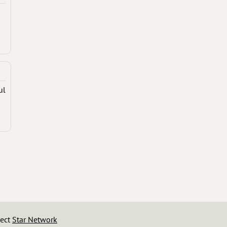
ul
iect
Star Network