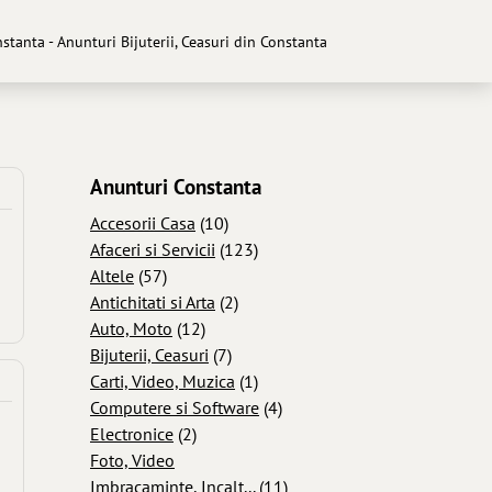
nstanta - Anunturi Bijuterii, Ceasuri din Constanta
Anunturi Constanta
Accesorii Casa
(10)
Afaceri si Servicii
(123)
Altele
(57)
Antichitati si Arta
(2)
Auto, Moto
(12)
Bijuterii, Ceasuri
(7)
Carti, Video, Muzica
(1)
Computere si Software
(4)
Electronice
(2)
Foto, Video
Imbracaminte, Incalt...
(11)