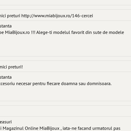
mici preturi http://www.miabijoux.ro/146-cercei
nstanta
i, pe MiaBijoux.ro !!! Alege-ti modelul favorit din sute de modele
ici preturi!
nstanta
accesoriu necesar pentru fiecare doamna sau domnisoara.
ceasuri
i Magazinul Online MiaBijoux , iata-ne facand urmatorul pas