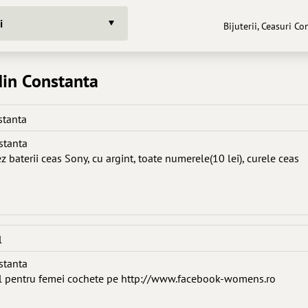
i
Bijuterii, Ceasuri Co
 din Constanta
stanta
nstanta
baterii ceas Sony, cu argint, toate numerele(10 lei), curele ceas
l
nstanta
al pentru femei cochete pe http://www.facebook-womens.ro