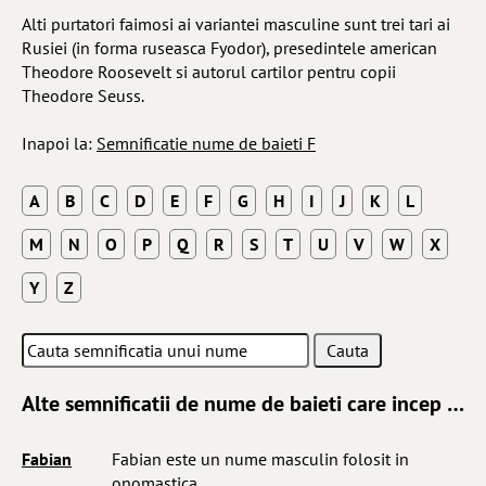
Alti purtatori faimosi ai variantei masculine sunt trei tari ai
Rusiei (in forma ruseasca Fyodor), presedintele american
Theodore Roosevelt si autorul cartilor pentru copii
Theodore Seuss.
Inapoi la:
Semnificatie nume de baieti F
A
B
C
D
E
F
G
H
I
J
K
L
M
N
O
P
Q
R
S
T
U
V
W
X
Y
Z
Alte semnificatii de nume de baieti care incep cu litera F
Fabian
Fabian este un nume masculin folosit in
onomastica ...