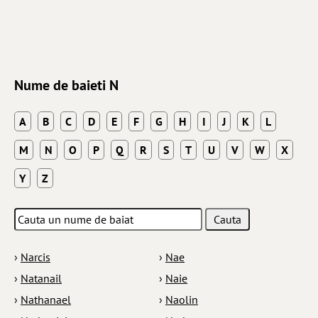
Nume de baieti N
A
B
C
D
E
F
G
H
I
J
K
L
M
N
O
P
Q
R
S
T
U
V
W
X
Y
Z
›
Narcis
›
Nae
›
Natanail
›
Naie
›
Nathanael
›
Naolin