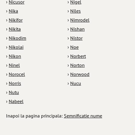
›
Nicusor
›
Nigel
›
Nika
›
Niles
›
Nikifor
›
Nimrodel
›
Nikita
›
Nishan
›
Nikodim
›
Nistor
›
Nikolai
›
Noe
›
Nikon
›
Norbert
›
Ninel
›
Norton
›
Norocel
›
Norwood
›
Norris
›
Nucu
›
Nutu
›
Nabeel
Inapoi la pagina principala:
Semnificatie nume