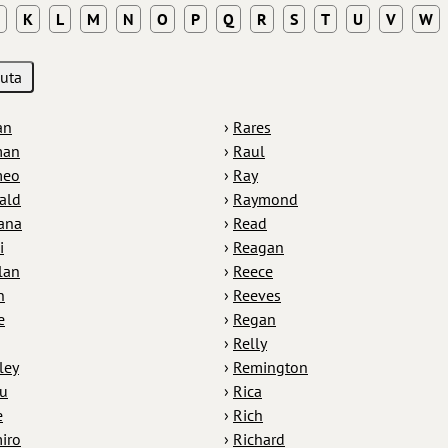
K
L
M
N
O
P
Q
R
S
T
U
V
W
an
›
Rares
man
›
Raul
meo
›
Ray
ald
›
Raymond
ana
›
Read
i
›
Reagan
lan
›
Reece
n
›
Reeves
e
›
Regan
›
Relly
ley
›
Remington
u
›
Rica
e
›
Rich
iro
›
Richard