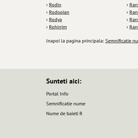
›
Rodin
›
Ran
›
Rodopian
›
Ran
›
Rodya
›
Ran
›
Rohirrim
›
Ran
Inapoi la pagina principala:
Semnificatie n
Sunteti aici:
Portal Info
Semnificatie nume
Nume de baieti R