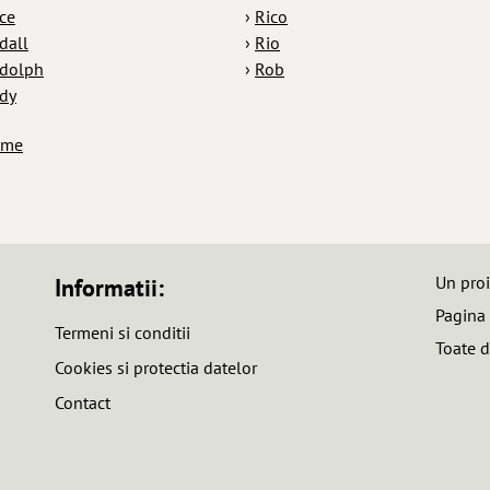
ce
›
Rico
dall
›
Rio
dolph
›
Rob
dy
ume
Un pro
Informatii:
Pagina
Termeni si conditii
Toate d
Cookies si protectia datelor
Contact