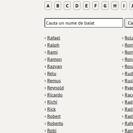
A
B
C
D
E
F
G
H
I
J
›
Rafael
›
Rol
›
Ralph
›
Ro
›
Rami
›
Ro
›
Ramon
›
Ron
›
Razvan
›
Ros
›
Relu
›
Rud
›
Remus
›
Rus
›
Reynold
›
Rya
›
Ricardo
›
Rac
›
Richi
›
Rad
›
Rick
›
Rad
›
Robert
›
Rad
›
Roberto
›
Raf
›
Robi
›
Ram