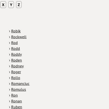
X
Y
Z
›
Robik
›
Rockwell
›
Rod
›
Rodd
›
Roddy
›
Roden
›
Rodney
›
Roger
›
Rollo
›
Romanciuc
›
Romulus
›
Ron
›
Ronan
›
Ruben