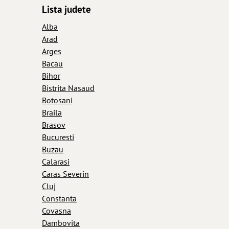
Lista judete
Alba
Arad
Arges
Bacau
Bihor
Bistrita Nasaud
Botosani
Braila
Brasov
Bucuresti
Buzau
Calarasi
Caras Severin
Cluj
Constanta
Covasna
Dambovita