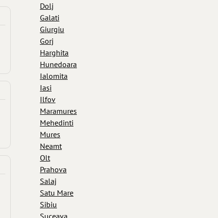
Dolj
Galati
Giurgiu
Gorj
Harghita
Hunedoara
Ialomita
Iasi
Ilfov
Maramures
Mehedinti
Mures
Neamt
Olt
Prahova
Salaj
Satu Mare
Sibiu
Suceava