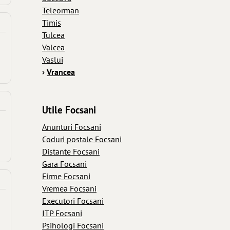
Teleorman
Timis
Tulcea
Valcea
Vaslui
›
Vrancea
Utile Focsani
Anunturi Focsani
Coduri postale Focsani
Distante Focsani
Gara Focsani
Firme Focsani
Vremea Focsani
Executori Focsani
ITP Focsani
Psihologi Focsani