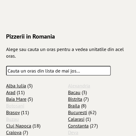
Pizzerii in Romania
Alege sau cauta un oras pentru a vedea unitatile din acel
oras.
Alba Iulia
(3)
Alexandria
Arad
(11)
Bacau
(3)
Baia Mare
(5)
Bistrita
(7)
Botosani
Braila
(8)
Brasov
(11)
Bucuresti
(62)
Buzau
Calarasi
(1)
Cluj Napoca
(18)
Constanta
(27)
Craiova
(7)
Deva