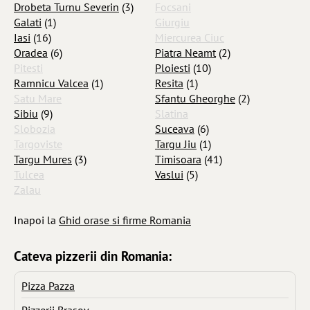
Drobeta Turnu Severin
(3)
Focsani
Galati
(1)
Giurgiu
Iasi
(16)
Miercurea Ciuc
Oradea
(6)
Piatra Neamt
(2)
Pitesti
Ploiesti
(10)
Ramnicu Valcea
(1)
Resita
(1)
Satu Mare
Sfantu Gheorghe
(2)
Sibiu
(9)
Slatina
Slobozia
Suceava
(6)
Targoviste
Targu Jiu
(1)
Targu Mures
(3)
Timisoara
(41)
Tulcea
Vaslui
(5)
Zalau
Inapoi la
Ghid orase si firme Romania
Cateva pizzerii din Romania:
Pizza Pazza
Pizzerii Brasov