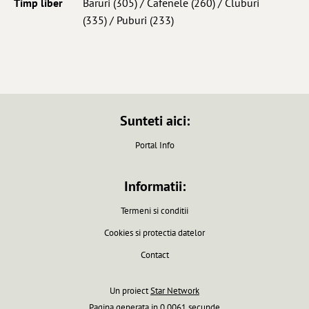
Timp liber
Baruri
(305) /
Cafenele
(260) /
Cluburi
(335) /
Puburi
(233)
Sunteti aici:
Portal Info
Informatii:
Termeni si conditii
Cookies si protectia datelor
Contact
Un proiect
Star Network
Pagina generata in 0.0061 secunde