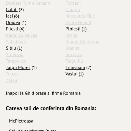
Drobeta Turnu Severin
Focsani
Galati
(2)
Giurgiu
Iasi
(6)
Miercurea Ciuc
Oradea
(1)
Piatra Neamt
Pitesti
(4)
Ploiesti
(1)
Ramnicu Valcea
Resita
Satu Mare
Sfantu Gheorghe
Sibiu
(1)
Slatina
Slobozia
Suceava
Targoviste
Targu Jiu
Targu Mures
(1)
Timisoara
(2)
Tulcea
Vaslui
(1)
Zalau
Inapoi la
Ghid orase si firme Romania
Cateva sali de conferinta din Romania:
McPietroasa
Sali de conferinta Buzau