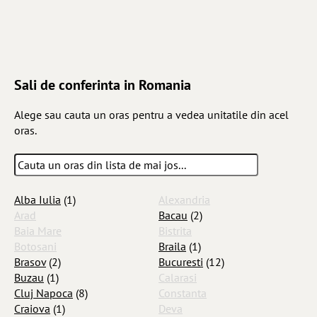
Sali de conferinta in Romania
Alege sau cauta un oras pentru a vedea unitatile din acel
oras.
Alba Iulia
(1)
Alexandria
Arad
Bacau
(2)
Baia Mare
Bistrita
Botosani
Braila
(1)
Brasov
(2)
Bucuresti
(12)
Buzau
(1)
Calarasi
Cluj Napoca
(8)
Constanta
Craiova
(1)
Deva