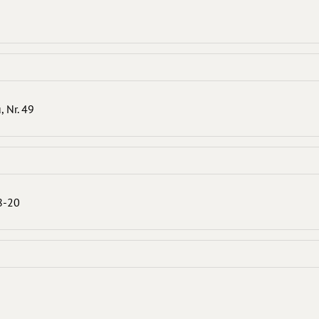
, Nr. 49
18-20
6