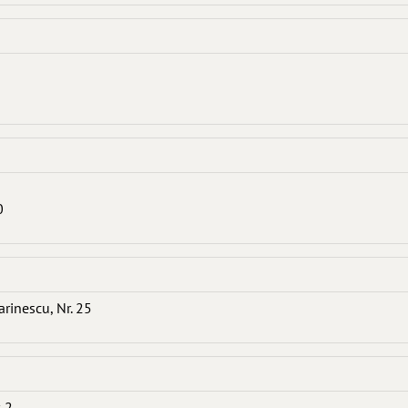
0
arinescu, Nr. 25
. 2