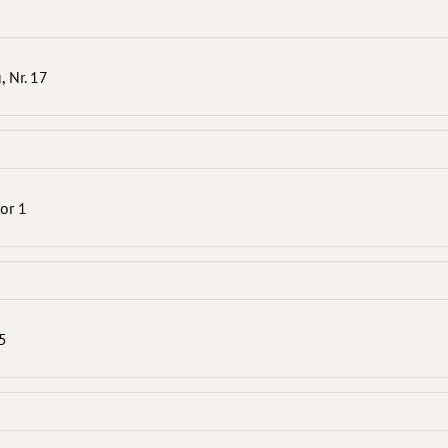
, Nr. 17
tor 1
35