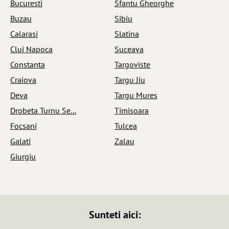
Bucuresti
Sfantu Gheorghe
Buzau
Sibiu
Calarasi
Slatina
Cluj Napoca
Suceava
Constanta
Targoviste
Craiova
Targu Jiu
Deva
Targu Mures
Drobeta Turnu Se...
Timisoara
Focsani
Tulcea
Galati
Zalau
Giurgiu
Sunteti aici: