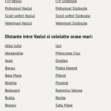
ITP Vaslui
ITP Slobozia
Psihologi Vaslui
Psihologi Slobozia
Scoli soferi Vaslui
Scoli soferi Slobozia
Veterinari Vaslui
Veterinari Slobozia
Distante intre Vaslui si celelalte orase mari:
Alba Iulia
Iasi
Alexandria
Miercurea Ciuc
Arad
Oradea
Bacau
Piatra Neamt
Baia Mare
Pitesti
Bistrita
Ploiesti
Botosani
Ramnicu Valcea
Braila
Resita
Brasov
Satu Mare