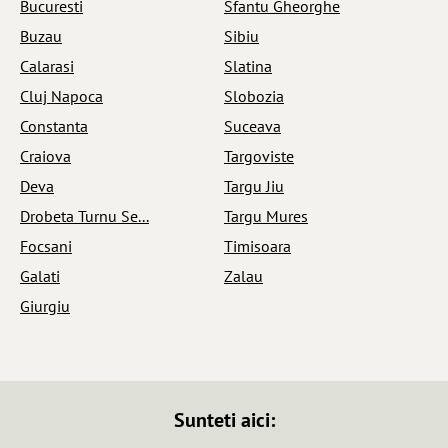
Bucuresti
Sfantu Gheorghe
Buzau
Sibiu
Calarasi
Slatina
Cluj Napoca
Slobozia
Constanta
Suceava
Craiova
Targoviste
Deva
Targu Jiu
Drobeta Turnu Se...
Targu Mures
Focsani
Timisoara
Galati
Zalau
Giurgiu
Sunteti aici: