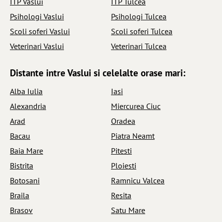
ITP Vaslui
ITP Tulcea
Psihologi Vaslui
Psihologi Tulcea
Scoli soferi Vaslui
Scoli soferi Tulcea
Veterinari Vaslui
Veterinari Tulcea
Distante intre Vaslui si celelalte orase mari:
Alba Iulia
Iasi
Alexandria
Miercurea Ciuc
Arad
Oradea
Bacau
Piatra Neamt
Baia Mare
Pitesti
Bistrita
Ploiesti
Botosani
Ramnicu Valcea
Braila
Resita
Brasov
Satu Mare