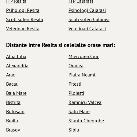
ITP Resita
ITP Calarasi
Psihologi Resita
Psihologi Calarasi
Scoli soferi Resita
Scoli soferi Calarasi
Veterinari Resita
Veterinari Calarasi
Distante intre Resita si celelalte orase mari:
Alba Iulia
Miercurea Ciuc
Alexandria
Oradea
Arad
Piatra Neamt
Bacau
Pitesti
Baia Mare
Ploiesti
Bistrita
Ramnicu Valcea
Botosani
Satu Mare
Braila
Sfantu Gheorghe
Brasov
Sibiu