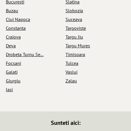
Bucuresti
Slatina
Buzau
Slobozia
Cluj Napoca
Suceava
Constanta
Targoviste
Craiova
Targu Jiu
Deva
Targu Mures
Drobeta Turnu Se...
Timisoara
Focsani
Tulcea
Galati
Vaslui
Giurgiu
Zalau
Iasi
Sunteti aici: