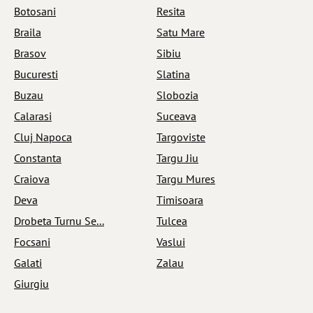
Botosani
Resita
Braila
Satu Mare
Brasov
Sibiu
Bucuresti
Slatina
Buzau
Slobozia
Calarasi
Suceava
Cluj Napoca
Targoviste
Constanta
Targu Jiu
Craiova
Targu Mures
Deva
Timisoara
Drobeta Turnu Se...
Tulcea
Focsani
Vaslui
Galati
Zalau
Giurgiu