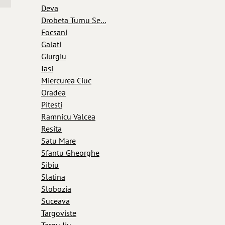
Deva
Drobeta Turnu Se...
Focsani
Galati
Giurgiu
Iasi
Miercurea Ciuc
Oradea
Pitesti
Ramnicu Valcea
Resita
Satu Mare
Sfantu Gheorghe
Sibiu
Slatina
Slobozia
Suceava
Targoviste
Targu Jiu