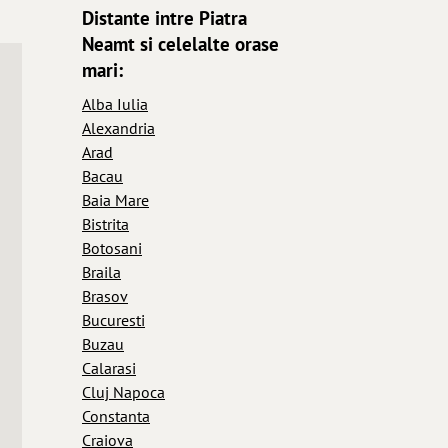
Distante intre Piatra
Neamt si celelalte orase
mari:
Alba Iulia
Alexandria
Arad
Bacau
Baia Mare
Bistrita
Botosani
Braila
Brasov
Bucuresti
Buzau
Calarasi
Cluj Napoca
Constanta
Craiova