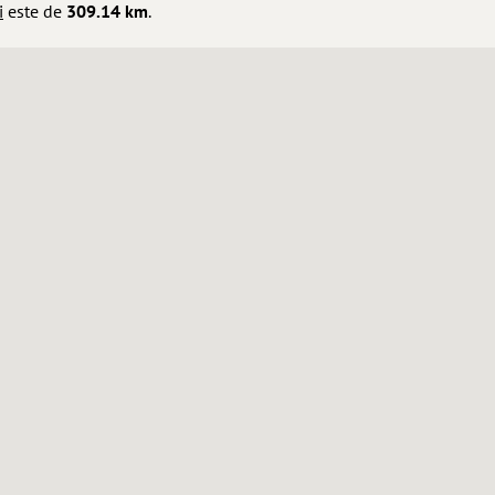
i
este de
309.14 km
.