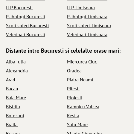
ITP Bucuresti
ITP Timisoara
Psihologi Bucuresti
Psihologi Timisoara
Scoli soferi Bucuresti
Scoli soferi Timisoara
Veterinari Bucuresti
Veterinari Timisoara
Distante intre Bucuresti si celelalte orase mari:
Alba Iulia
Miercurea Ciuc
Alexandria
Oradea
Arad
Piatra Neamt
Bacau
Pitesti
Baia Mare
Ploiesti
Bistrita
Ramnicu Valcea
Botosani
Resita
Braila
Satu Mare
Brasov
Sfantu Gheorghe