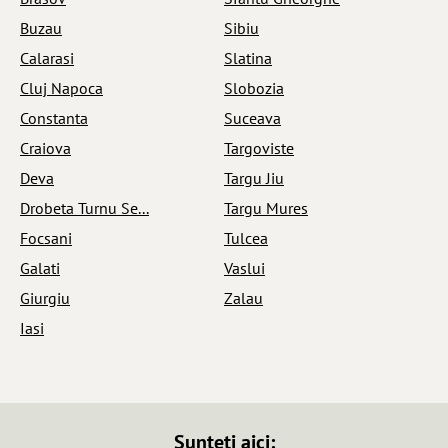
Buzau
Sibiu
Calarasi
Slatina
Cluj Napoca
Slobozia
Constanta
Suceava
Craiova
Targoviste
Deva
Targu Jiu
Drobeta Turnu Se...
Targu Mures
Focsani
Tulcea
Galati
Vaslui
Giurgiu
Zalau
Iasi
Sunteti aici: