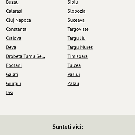
Buzau
Sibiu
Calarasi
Slobozia
Cluj Napoca
Suceava
Constanta
Targoviste
Craiova
Targu Jiu
Deva
Targu Mures
Drobeta Turnu Se...
Timisoara
Focsani
Tulcea
Galati
Vaslui
Giurgiu
Zalau
Iasi
Sunteti aici: