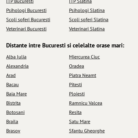
ITP Bucuresti
ITP Slatina
Psihologi Bucuresti
Psihologi Slatina
Scoli soferi Bucuresti
Scoli soferi Slatina
Veterinari Bucuresti
Veterinari Slatina
Distante intre Bucuresti si celelalte orase mari:
Alba Iulia
Miercurea Ciuc
Alexandria
Oradea
Arad
Piatra Neamt
Bacau
Pitesti
Baia Mare
Ploiesti
Bistrita
Ramnicu Valcea
Botosani
Resita
Braila
Satu Mare
Brasov
Sfantu Gheorghe