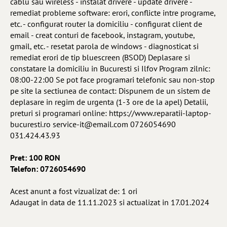
cablu sau wireless - instalat drivere - update drivere -
remediat probleme software: erori, conflicte intre programe,
etc. - configurat router la domiciliu - configurat client de
email - creat conturi de facebook, instagram, youtube,
gmail, etc. - resetat parola de windows - diagnosticat si
remediat erori de tip bluescreen (BSOD) Deplasare si
constatare la domiciliu in Bucuresti si Ilfov Program zilnic:
08:00-22:00 Se pot face programari telefonic sau non-stop
pe site la sectiunea de contact: Dispunem de un sistem de
deplasare in regim de urgenta (1-3 ore de la apel) Detalii,
preturi si programari online: https://www.reparatii-laptop-
bucuresti.ro
service-it@email.com
0726054690
031.424.43.93
Pret: 100 RON
Telefon: 0726054690
Acest anunt a fost vizualizat de: 1 ori
Adaugat in data de 11.11.2023 si actualizat in 17.01.2024