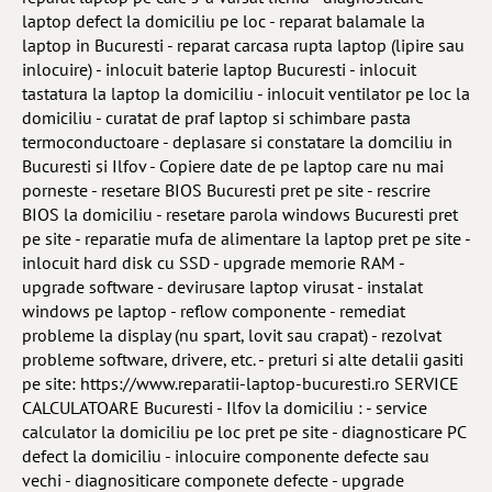
laptop defect la domiciliu pe loc - reparat balamale la
laptop in Bucuresti - reparat carcasa rupta laptop (lipire sau
inlocuire) - inlocuit baterie laptop Bucuresti - inlocuit
tastatura la laptop la domiciliu - inlocuit ventilator pe loc la
domiciliu - curatat de praf laptop si schimbare pasta
termoconductoare - deplasare si constatare la domciliu in
Bucuresti si Ilfov - Copiere date de pe laptop care nu mai
porneste - resetare BIOS Bucuresti pret pe site - rescrire
BIOS la domiciliu - resetare parola windows Bucuresti pret
pe site - reparatie mufa de alimentare la laptop pret pe site -
inlocuit hard disk cu SSD - upgrade memorie RAM -
upgrade software - devirusare laptop virusat - instalat
windows pe laptop - reflow componente - remediat
probleme la display (nu spart, lovit sau crapat) - rezolvat
probleme software, drivere, etc. - preturi si alte detalii gasiti
pe site: https://www.reparatii-laptop-bucuresti.ro SERVICE
CALCULATOARE Bucuresti - Ilfov la domiciliu : - service
calculator la domiciliu pe loc pret pe site - diagnosticare PC
defect la domiciliu - inlocuire componente defecte sau
vechi - diagnositicare componete defecte - upgrade