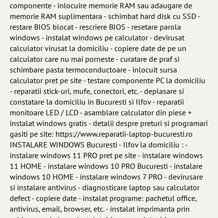
componente - inlocuire memorie RAM sau adaugare de
memorie RAM suplimentara - schimbat hard disk cu SSD -
restare BIOS blocat - rescriere BIOS - resetare parola
windows - instalat windows pe calculator - devirusat
calculator virusat la domiciliu - copiere date de pe un
calculator care nu mai porneste - curatare de praf si
schimbare pasta termoconductoare - inlocuit sursa
calculator pret pe site - testare componente PC la domiciliu
- reparatii stick-uri, mufe, conectori, etc. - deplasare si
constatare la domiciliu in Bucuresti si Ilfov - reparatii
monitoare LED / LCD - asamblare calculator din piese +
instalat windows gratis - detalii despre preturi si programari
gasiti pe site: https://www.reparatii-laptop-bucuresti.ro
INSTALARE WINDOWS Bucuresti - Ilfov la domiciliu : -
instalare windows 11 PRO pret pe site - instalare windows
11 HOME - instalare windows 10 PRO Bucuresti - instalare
windows 10 HOME - instalare windows 7 PRO - devirusare
si instalare antivirus - diagnosticare laptop sau calculator
defect - copiere date - instalat programe: pachetul office,
antivirus, email, browser, etc. - instalat imprimanta prin