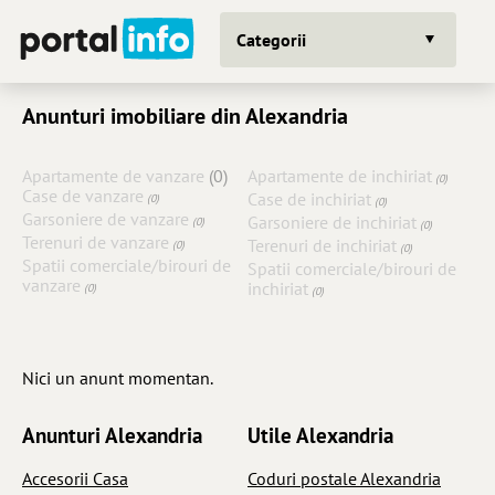
Categorii
Anunturi imobiliare din Alexandria
Apartamente de vanzare
(0)
Apartamente de inchiriat
(0)
Case de vanzare
Case de inchiriat
(0)
(0)
Garsoniere de vanzare
Garsoniere de inchiriat
(0)
(0)
Terenuri de vanzare
Terenuri de inchiriat
(0)
(0)
Spatii comerciale/birouri de
Spatii comerciale/birouri de
vanzare
inchiriat
(0)
(0)
Nici un anunt momentan.
Anunturi Alexandria
Utile Alexandria
Accesorii Casa
Coduri postale Alexandria