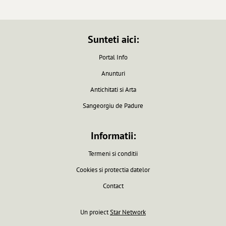
Sunteti aici:
Portal Info
Anunturi
Antichitati si Arta
Sangeorgiu de Padure
Informatii:
Termeni si conditii
Cookies si protectia datelor
Contact
Un proiect
Star Network
Pagina generata in 0.0061 secunde