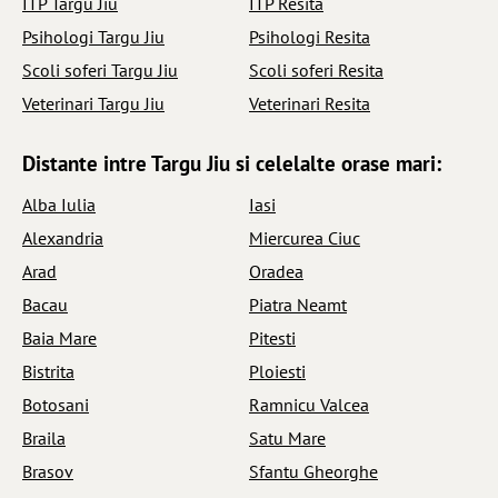
ITP Targu Jiu
ITP Resita
Psihologi Targu Jiu
Psihologi Resita
Scoli soferi Targu Jiu
Scoli soferi Resita
Veterinari Targu Jiu
Veterinari Resita
Distante intre Targu Jiu si celelalte orase mari:
Alba Iulia
Iasi
Alexandria
Miercurea Ciuc
Arad
Oradea
Bacau
Piatra Neamt
Baia Mare
Pitesti
Bistrita
Ploiesti
Botosani
Ramnicu Valcea
Braila
Satu Mare
Brasov
Sfantu Gheorghe