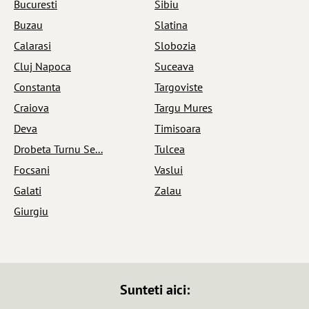
Bucuresti
Sibiu
Buzau
Slatina
Calarasi
Slobozia
Cluj Napoca
Suceava
Constanta
Targoviste
Craiova
Targu Mures
Deva
Timisoara
Drobeta Turnu Se...
Tulcea
Focsani
Vaslui
Galati
Zalau
Giurgiu
Sunteti aici: