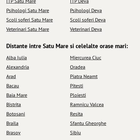
ITP Satu Mare
ITP Deva
Psihologi Satu Mare
Psihologi Deva
Scoli soferi Satu Mare
Scoli soferi Deva
Veterinari Satu Mare
Veterinari Deva
Distante intre Satu Mare si celelalte orase mari:
Alba Iulia
Miercurea Ciuc
Alexandria
Oradea
Arad
Piatra Neamt
Bacau
Pitesti
Baia Mare
Ploiesti
Bistrita
Ramnicu Valcea
Botosani
Resita
Braila
Sfantu Gheorghe
Brasov
Sibiu