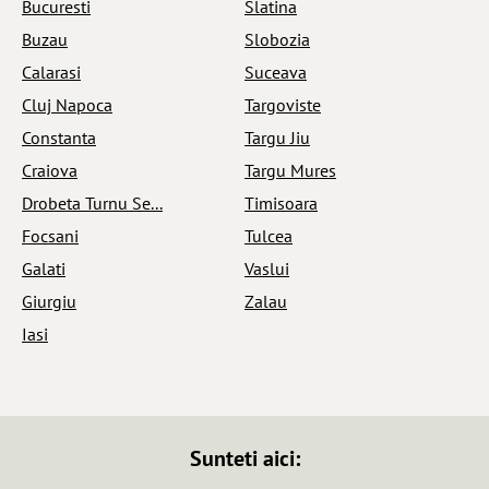
Bucuresti
Slatina
Buzau
Slobozia
Calarasi
Suceava
Cluj Napoca
Targoviste
Constanta
Targu Jiu
Craiova
Targu Mures
Drobeta Turnu Se...
Timisoara
Focsani
Tulcea
Galati
Vaslui
Giurgiu
Zalau
Iasi
Sunteti aici: