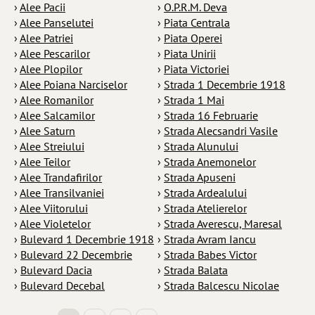
›
Alee Pacii
›
O.P.R.M. Deva
›
Alee Panselutei
›
Piata Centrala
›
Alee Patriei
›
Piata Operei
›
Alee Pescarilor
›
Piata Unirii
›
Alee Plopilor
›
Piata Victoriei
›
Alee Poiana Narciselor
›
Strada 1 Decembrie 1918
›
Alee Romanilor
›
Strada 1 Mai
›
Alee Salcamilor
›
Strada 16 Februarie
›
Alee Saturn
›
Strada Alecsandri Vasile
›
Alee Streiului
›
Strada Alunului
›
Alee Teilor
›
Strada Anemonelor
›
Alee Trandafirilor
›
Strada Apuseni
›
Alee Transilvaniei
›
Strada Ardealului
›
Alee Viitorului
›
Strada Atelierelor
›
Alee Violetelor
›
Strada Averescu, Maresal
›
Bulevard 1 Decembrie 1918
›
Strada Avram Iancu
›
Bulevard 22 Decembrie
›
Strada Babes Victor
›
Bulevard Dacia
›
Strada Balata
›
Bulevard Decebal
›
Strada Balcescu Nicolae