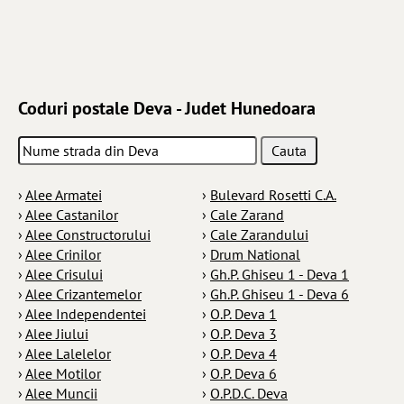
Coduri postale Deva - Judet Hunedoara
›
Alee Armatei
›
Bulevard Rosetti C.A.
›
Alee Castanilor
›
Cale Zarand
›
Alee Constructorului
›
Cale Zarandului
›
Alee Crinilor
›
Drum National
›
Alee Crisului
›
Gh.P. Ghiseu 1 - Deva 1
›
Alee Crizantemelor
›
Gh.P. Ghiseu 1 - Deva 6
›
Alee Independentei
›
O.P. Deva 1
›
Alee Jiului
›
O.P. Deva 3
›
Alee Lalelelor
›
O.P. Deva 4
›
Alee Motilor
›
O.P. Deva 6
›
Alee Muncii
›
O.P.D.C. Deva