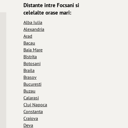
Distante intre Focsani si
celelalte orase mari:
Alba Iulia
Alexandria
Arad
Bacau
Baia Mare
Bistrita
Botosani
Braila
Brasov
Bucuresti
Buzau
Calarasi
Cluj Napoca
Constanta
Craiova
Deva