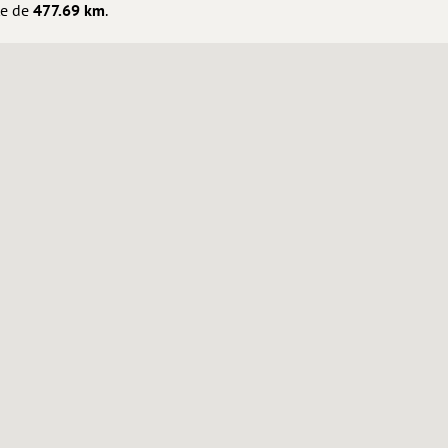
te de
477.69 km
.