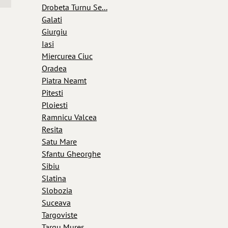
Drobeta Turnu Se...
Galati
Giurgiu
Iasi
Miercurea Ciuc
Oradea
Piatra Neamt
Pitesti
Ploiesti
Ramnicu Valcea
Resita
Satu Mare
Sfantu Gheorghe
Sibiu
Slatina
Slobozia
Suceava
Targoviste
Targu Mures