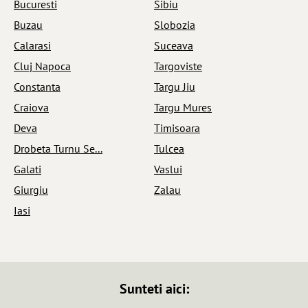
Bucuresti
Sibiu
Buzau
Slobozia
Calarasi
Suceava
Cluj Napoca
Targoviste
Constanta
Targu Jiu
Craiova
Targu Mures
Deva
Timisoara
Drobeta Turnu Se...
Tulcea
Galati
Vaslui
Giurgiu
Zalau
Iasi
Sunteti aici: