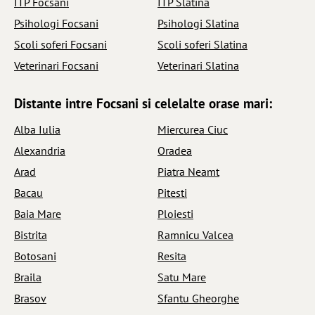
ITP Focsani
ITP Slatina
Psihologi Focsani
Psihologi Slatina
Scoli soferi Focsani
Scoli soferi Slatina
Veterinari Focsani
Veterinari Slatina
Distante intre Focsani si celelalte orase mari:
Alba Iulia
Miercurea Ciuc
Alexandria
Oradea
Arad
Piatra Neamt
Bacau
Pitesti
Baia Mare
Ploiesti
Bistrita
Ramnicu Valcea
Botosani
Resita
Braila
Satu Mare
Brasov
Sfantu Gheorghe