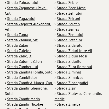
›
Strada Zabrautului
›
Strada Zebrei
›
Strada Zaganescu Pavel,
›
Strada Zece Mese
Cpt.
›
Strada Zefirului
›
Strada Zagazului
›
Strada Zeicani
›
Strada Zagoritz Alexandru,
›
Strada Zeletin
Arh.
›
Strada Zemes
›
Strada Zagra
›
Strada Zenitului
›
Strada Zaharia, Slt.
›
Strada Zetarilor
›
Strada Zalau
›
Strada Zidarului
›
Strada Zalelor
›
Strada Ziduri Intre Vii
›
Strada Zalic, Lt.
›
Strada Ziduri Mosi
›
Strada Zalomit Z. Ion
›
Strada Zidurilor
›
Strada Zambetului
›
Strada Zilot Romanul
›
Strada Zambila Ionita, Sold.
›
Strada Ziminel
›
Strada Zambilelor
›
Strada Zimnicea
›
Strada Zamfir A. Marcu, Cap.
›
Strada Zincografiei
›
Strada Zamfir Gheorghe,
›
Strada Zizin
Sold.
›
Strada Zlatescu Constantin,
›
Strada Zamfir Marin
Medic
›
Strada Zamfir Nicolae
›
Strada Zmeica