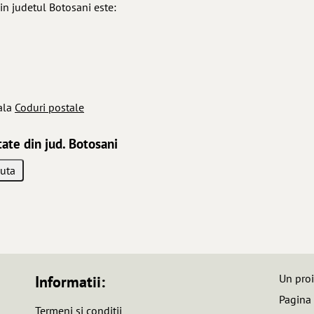
in judetul Botosani este:
ala
Coduri postale
tate din jud. Botosani
Un pro
Informatii:
Pagina
Termeni si conditii