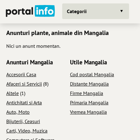
Categorii
Anunturi plante, animale din Mangalia
Nici un anunt momentan.
Anunturi Mangalia
Utile Mangalia
Accesorii Casa
Cod postal Mangalia
Afaceri si Servicii
(8)
Distante Mangalia
Altele
(1)
Firme Mangalia
Antichitati si Arta
Primaria Mangalia
Auto, Moto
Vremea Mangalia
Bijuterii, Ceasuri
Carti, Video, Muzica
Computere si Software