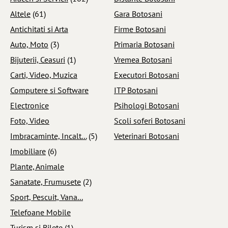
Altele
(61)
Gara Botosani
Antichitati si Arta
Firme Botosani
Auto, Moto
(3)
Primaria Botosani
Bijuterii, Ceasuri
(1)
Vremea Botosani
Carti, Video, Muzica
Executori Botosani
Computere si Software
ITP Botosani
Electronice
Psihologi Botosani
Foto, Video
Scoli soferi Botosani
Imbracaminte, Incalt...
(5)
Veterinari Botosani
Imobiliare
(6)
Plante, Animale
Sanatate, Frumusete
(2)
Sport, Pescuit, Vana...
Telefoane Mobile
Turism si Bilete
(1)