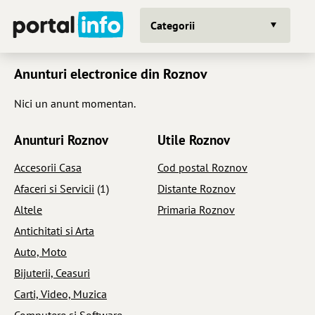
Categorii
Anunturi electronice din Roznov
Nici un anunt momentan.
Anunturi Roznov
Utile Roznov
Accesorii Casa
Cod postal Roznov
Afaceri si Servicii
(1)
Distante Roznov
Altele
Primaria Roznov
Antichitati si Arta
Auto, Moto
Bijuterii, Ceasuri
Carti, Video, Muzica
Computere si Software