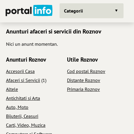
Categorii
Anunturi afaceri si servicii din Roznov
Nici un anunt momentan.
Anunturi Roznov
Utile Roznov
Accesorii Casa
Cod postal Roznov
Afaceri si Servicii
(1)
Distante Roznov
Altele
Primaria Roznov
Antichitati si Arta
Auto, Moto
Bijuterii, Ceasuri
Carti, Video, Muzica
Computere si Software