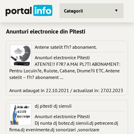
Categorii
Anunturi electronice din Pitesti
Antene satelit f?r? abonament.
Anunturi electronice Pitesti
ATEN?IE!! F?R? A MAI PL?TI ABONAMENT:
Pentru Locuin?e, Rulote, Cabane, Drume?ii ETC. Antene
satelit – f?r? abonament ...
Anunt adaugat in 22.10.2021 / actualizat in: 27.02.2023
dj pitesti dj siensii
Anunturi electronice Pitesti
Dj nunta dj botez.dj siensii.dj petrecere.dj
firma.dj evenimente.dj sonorizari ,sonorizare