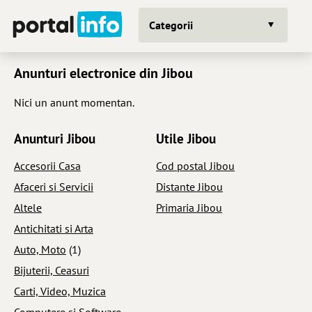
Categorii
Anunturi electronice din Jibou
Nici un anunt momentan.
Anunturi Jibou
Utile Jibou
Accesorii Casa
Cod postal Jibou
Afaceri si Servicii
Distante Jibou
Altele
Primaria Jibou
Antichitati si Arta
Auto, Moto
(1)
Bijuterii, Ceasuri
Carti, Video, Muzica
Computere si Software