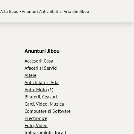
 Arta Jibou - Anunturi Antichitati si Arta din Jibou
Anunturi Jibou
Accesorii Casa
Afaceri si Servicii
Altele
Antichitati si Arta
Auto, Moto
(1)
Bijuterii, Ceasuri
Carti, Video, Muzica
Computere si Software
Electronice
Foto, Video
Imbracaminte, Incalt...