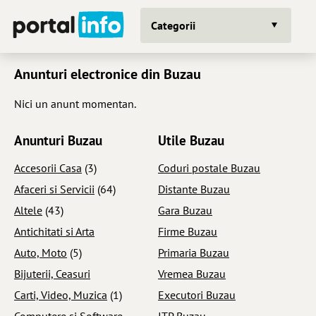
Categorii
Anunturi electronice din Buzau
Nici un anunt momentan.
Anunturi Buzau
Utile Buzau
Accesorii Casa
(3)
Coduri postale Buzau
Afaceri si Servicii
(64)
Distante Buzau
Altele
(43)
Gara Buzau
Antichitati si Arta
Firme Buzau
Auto, Moto
(5)
Primaria Buzau
Bijuterii, Ceasuri
Vremea Buzau
Carti, Video, Muzica
(1)
Executori Buzau
Computere si Software
ITP Buzau